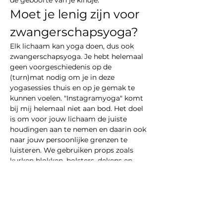
de geboorte van je kindje.
Moet je lenig zijn voor 
zwangerschapsyoga?
Elk lichaam kan yoga doen, dus ook 
zwangerschapsyoga. Je hebt helemaal 
geen voorgeschiedenis op de 
(turn)mat nodig om je in deze 
yogasessies thuis en op je gemak te 
kunnen voelen. "Instagramyoga" komt 
bij mij helemaal niet aan bod. Het doel 
is om voor jouw lichaam de juiste 
houdingen aan te nemen en daarin ook 
naar jouw persoonlijke grenzen te 
luisteren. We gebruiken props zoals 
kurken blokken, bolsters, dekens en 
stoelen om elke asana comfortabel te 
maken…
Show More