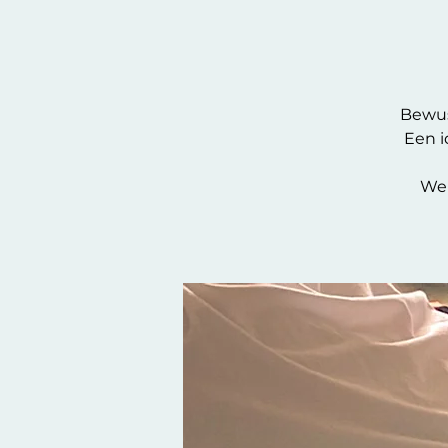
Bewus
Een i
We 