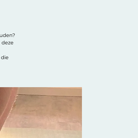
ouden?
n deze
 die