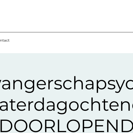
ntact
angerschapsy
aterdagochte
DOORLOPEN