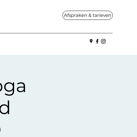
Afspraken & tarieven
oga
nd
D