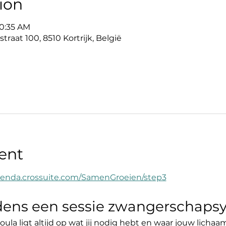
ion
10:35 AM
straat 100, 8510 Kortrijk, België
ent
agenda.crossuite.com/SamenGroeien/step3
jdens een sessie zwangerschaps
oula ligt altijd op wat jij nodig hebt en waar jouw licha