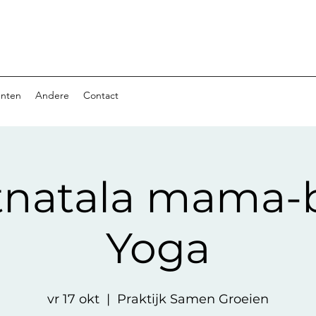
nten
Andere
Contact
tnatala mama-
Yoga
vr 17 okt
  |  
Praktijk Samen Groeien