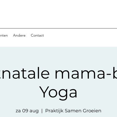
nten
Andere
Contact
tnatale mama-
Yoga
za 09 aug
  |  
Praktijk Samen Groeien