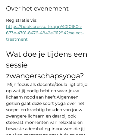
Over het evenement
Registratie via: 
https://book.crossuite.app/40f0180c-
673e-4701-8476-4842e0112942/select-
treatment
Wat doe je tijdens een 
sessie 
zwangerschapsyoga?
 Mijn focus als docente/doula ligt altijd 
op wat jij nodig hebt en waar jouw 
lichaam nood aan heeft.Algemeen 
gezien gaat deze soort yoga over het 
soepel en krachtig houden van jouw 
zwangere lichaam en daarbij ook 
steevast momenten van relaxatie en 
bewuste ademhaling inbouwen die jij 