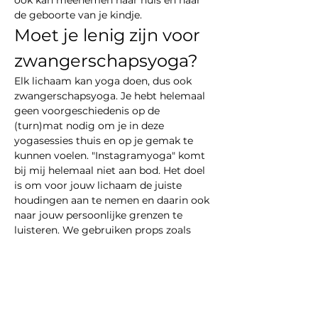
ook kan meenemen naar huis en naar 
de geboorte van je kindje.
Moet je lenig zijn voor 
zwangerschapsyoga?
Elk lichaam kan yoga doen, dus ook 
zwangerschapsyoga. Je hebt helemaal 
geen voorgeschiedenis op de 
(turn)mat nodig om je in deze 
yogasessies thuis en op je gemak te 
kunnen voelen. "Instagramyoga" komt 
bij mij helemaal niet aan bod. Het doel 
is om voor jouw lichaam de juiste 
houdingen aan te nemen en daarin ook 
naar jouw persoonlijke grenzen te 
luisteren. We gebruiken props zoals 
kurken blokken, bolsters, dekens en 
stoelen om elke asana comfortabel te 
maken…
Meer weergeven