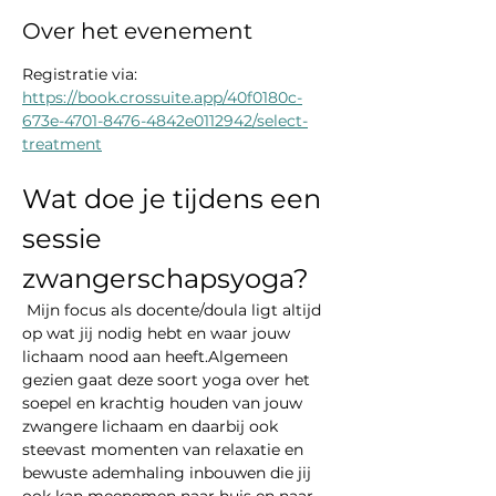
Over het evenement
Registratie via: 
https://book.crossuite.app/40f0180c-
673e-4701-8476-4842e0112942/select-
treatment
Wat doe je tijdens een 
sessie 
zwangerschapsyoga?
 Mijn focus als docente/doula ligt altijd 
op wat jij nodig hebt en waar jouw 
lichaam nood aan heeft.Algemeen 
gezien gaat deze soort yoga over het 
soepel en krachtig houden van jouw 
zwangere lichaam en daarbij ook 
steevast momenten van relaxatie en 
bewuste ademhaling inbouwen die jij 