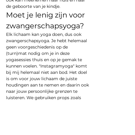
ook kan meenemen naar huis en naar 
de geboorte van je kindje.
Moet je lenig zijn voor 
zwangerschapsyoga?
Elk lichaam kan yoga doen, dus ook 
zwangerschapsyoga. Je hebt helemaal 
geen voorgeschiedenis op de 
(turn)mat nodig om je in deze 
yogasessies thuis en op je gemak te 
kunnen voelen. "Instagramyoga" komt 
bij mij helemaal niet aan bod. Het doel 
is om voor jouw lichaam de juiste 
houdingen aan te nemen en daarin ook 
naar jouw persoonlijke grenzen te 
luisteren. We gebruiken props zoals 
kurken blokken, bolsters, dekens en 
stoelen om elke asana comfortabel te 
maken…
Meer weergeven