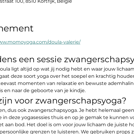
straat 100, 8510 Kortrijk, België
enement
www.momoyoga.com/doula-valerie/
jdens een sessie zwangerschaps
oula ligt altijd op wat jij nodig hebt en waar jouw licha
aat deze soort yoga over het soepel en krachtig houde
steevast momenten van relaxatie en bewuste ademhaling
en naar de geboorte van je kindje.
 zijn voor zwangerschapsyoga?
en, dus ook zwangerschapsyoga. Je hebt helemaal geen
e in deze yogasessies thuis en op je gemak te kunnen v
et aan bod. Het doel is om voor jouw lichaam de juiste
persoonlijke grenzen te luisteren. We gebruiken props z