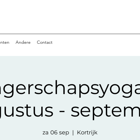
nten
Andere
Contact
gerschapsyoga j
ustus - septe
za 06 sep
  |  
Kortrijk