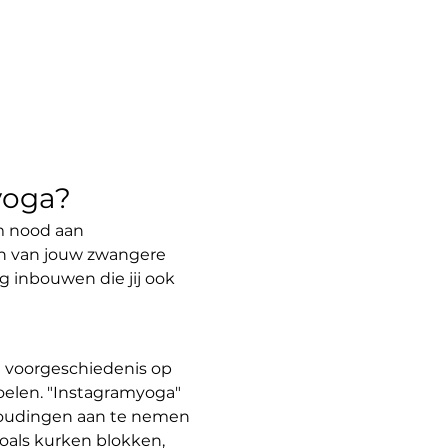
yoga?
am nood aan 
n van jouw zwangere 
 inbouwen die jij ook 
 voorgeschiedenis op 
oelen. "Instagramyoga" 
 houdingen aan te nemen 
oals kurken blokken, 