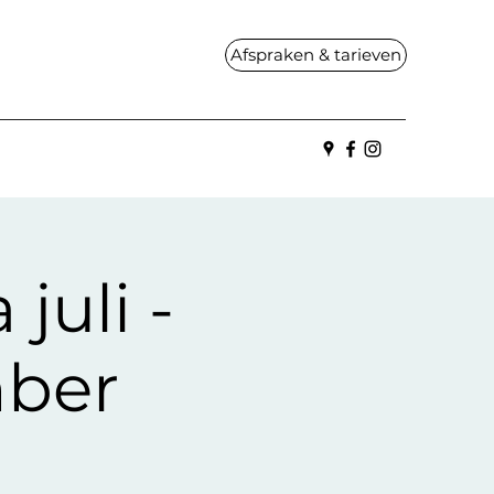
Afspraken & tarieven
uli -
mber