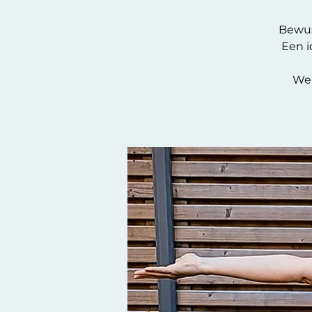
Bewus
Een i
We 