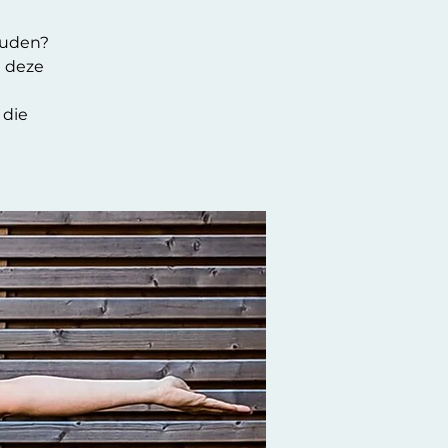
ouden?
n deze
 die