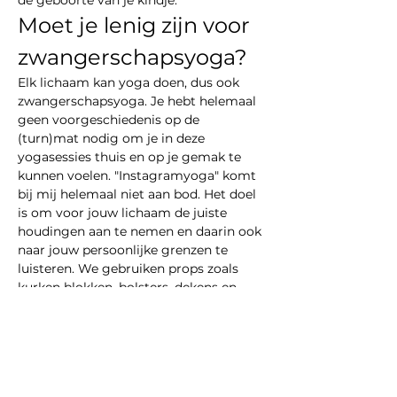
de geboorte van je kindje.
Moet je lenig zijn voor 
zwangerschapsyoga?
Elk lichaam kan yoga doen, dus ook 
zwangerschapsyoga. Je hebt helemaal 
geen voorgeschiedenis op de 
(turn)mat nodig om je in deze 
yogasessies thuis en op je gemak te 
kunnen voelen. "Instagramyoga" komt 
bij mij helemaal niet aan bod. Het doel 
is om voor jouw lichaam de juiste 
houdingen aan te nemen en daarin ook 
naar jouw persoonlijke grenzen te 
luisteren. We gebruiken props zoals 
kurken blokken, bolsters, dekens en 
stoelen om elke asana comfortabel te 
maken…
Meer weergeven