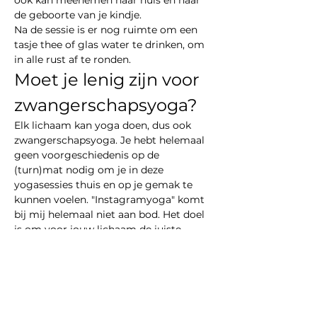
ook kan meenemen naar huis en naar 
de geboorte van je kindje.
Na de sessie is er nog ruimte om een 
tasje thee of glas water te drinken, om 
in alle rust af te ronden.
Moet je lenig zijn voor 
zwangerschapsyoga?
Elk lichaam kan yoga doen, dus ook 
zwangerschapsyoga. Je hebt helemaal 
geen voorgeschiedenis op de 
(turn)mat nodig om je in deze 
yogasessies thuis en op je gemak te 
kunnen voelen. "Instagramyoga" komt 
bij mij helemaal niet aan bod. Het doel 
is om voor jouw lichaam de juiste 
houdingen aan te nemen en daarin 
ook…
Meer weergeven