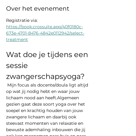
Over het evenement
Registratie via: 
https://book.crossuite.app/40f0180c-
673e-4701-8476-4842e0112942/select-
treatment
Wat doe je tijdens een 
sessie 
zwangerschapsyoga?
 Mijn focus als docente/doula ligt altijd 
op wat jij nodig hebt en waar jouw 
lichaam nood aan heeft.Algemeen 
gezien gaat deze soort yoga over het 
soepel en krachtig houden van jouw 
zwangere lichaam en daarbij ook 
steevast momenten van relaxatie en 
bewuste ademhaling inbouwen die jij 