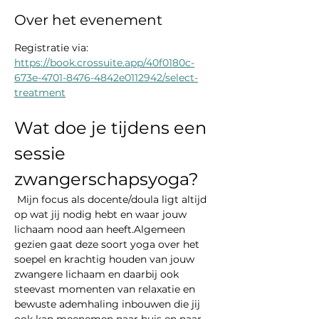
Over het evenement
Registratie via: 
https://book.crossuite.app/40f0180c-
673e-4701-8476-4842e0112942/select-
treatment
Wat doe je tijdens een 
sessie 
zwangerschapsyoga?
 Mijn focus als docente/doula ligt altijd 
op wat jij nodig hebt en waar jouw 
lichaam nood aan heeft.Algemeen 
gezien gaat deze soort yoga over het 
soepel en krachtig houden van jouw 
zwangere lichaam en daarbij ook 
steevast momenten van relaxatie en 
bewuste ademhaling inbouwen die jij 