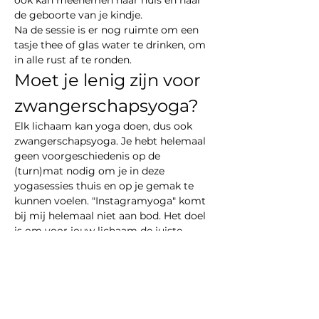
ook kan meenemen naar huis en naar 
de geboorte van je kindje.
Na de sessie is er nog ruimte om een 
tasje thee of glas water te drinken, om 
in alle rust af te ronden.
Moet je lenig zijn voor 
zwangerschapsyoga?
Elk lichaam kan yoga doen, dus ook 
zwangerschapsyoga. Je hebt helemaal 
geen voorgeschiedenis op de 
(turn)mat nodig om je in deze 
yogasessies thuis en op je gemak te 
kunnen voelen. "Instagramyoga" komt 
bij mij helemaal niet aan bod. Het doel 
is om voor jouw lichaam de juiste 
houdingen aan te nemen en daarin 
ook…
Meer weergeven