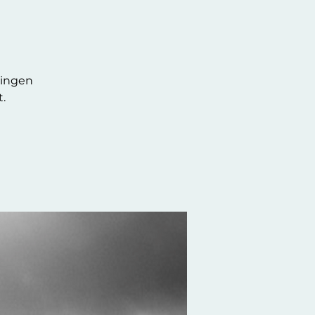
ningen
t.