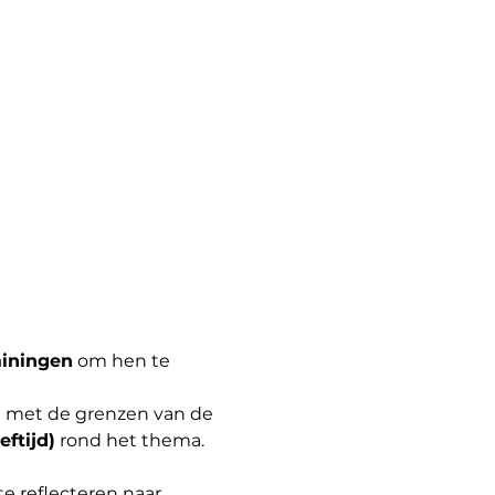
ainingen
 om hen te 
n met de grenzen van de 
eftijd)
 rond het thema. 
e reflecteren naar 