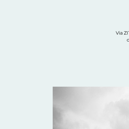
Via Z
o