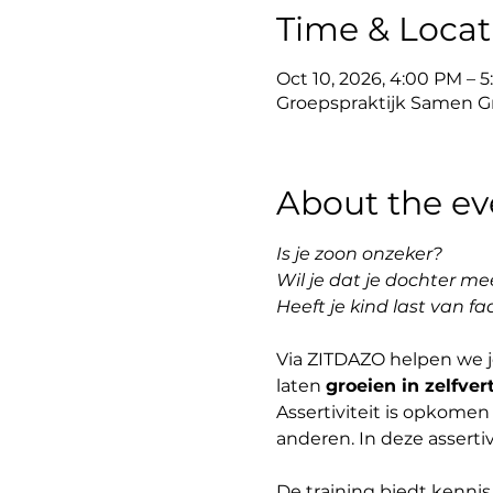
Time & Locat
Oct 10, 2026, 4:00 PM – 
Groepspraktijk Samen Gro
About the ev
Is je zoon onzeker? 
Wil je dat je dochter me
Heeft je kind last van fa
Via ZITDAZO helpen we je 
laten 
groeien in zelfver
Assertiviteit is opkome
anderen. In deze assertiv
De training biedt kennis