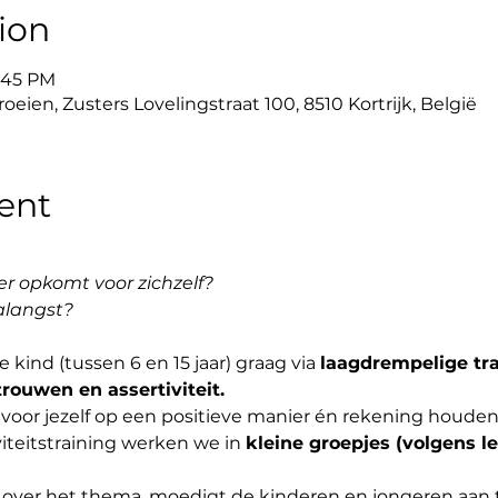
ion
5:45 PM
eien, Zusters Lovelingstraat 100, 8510 Kortrijk, België
ent
er opkomt voor zichzelf? 
alangst? 
kind (tussen 6 en 15 jaar) graag via 
laagdrempelige tr
trouwen en assertiviteit. 
n voor jezelf op een positieve manier én rekening houde
iteitstraining werken we in 
kleine groepjes (volgens le
 over het thema, moedigt de kinderen en jongeren aan t