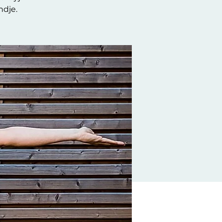
ndje.