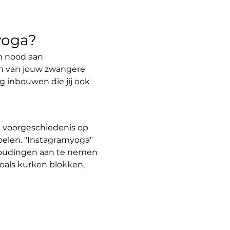
yoga?
am nood aan 
n van jouw zwangere 
 inbouwen die jij ook 
 voorgeschiedenis op 
oelen. "Instagramyoga" 
 houdingen aan te nemen 
oals kurken blokken, 