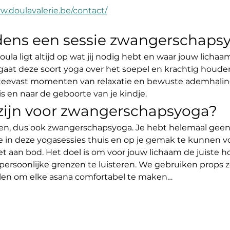
w.doulavalerie.be/contact/
jdens een sessie zwangerschaps
oula ligt altijd op wat jij nodig hebt en waar jouw licha
aat deze soort yoga over het soepel en krachtig houde
steevast momenten van relaxatie en bewuste ademhaling
en naar de geboorte van je kindje.
 zijn voor zwangerschapsyoga?
en, dus ook zwangerschapsyoga. Je hebt helemaal geen
e in deze yogasessies thuis en op je gemak te kunnen v
et aan bod. Het doel is om voor jouw lichaam de juiste
persoonlijke grenzen te luisteren. We gebruiken props z
elen om elke asana comfortabel te maken…