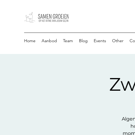
Home
Aanbod
Team
Blog
Events
Other
Co
Zw
Algem
h
mome