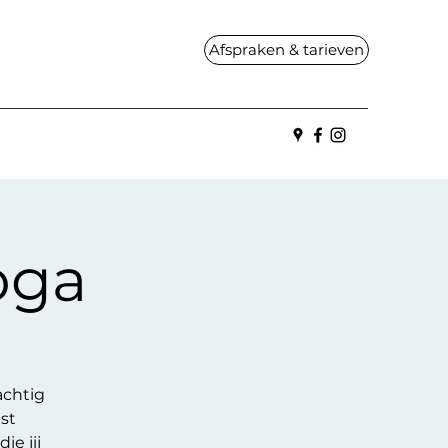
Afspraken & tarieven
oga
achtig
st
e jij