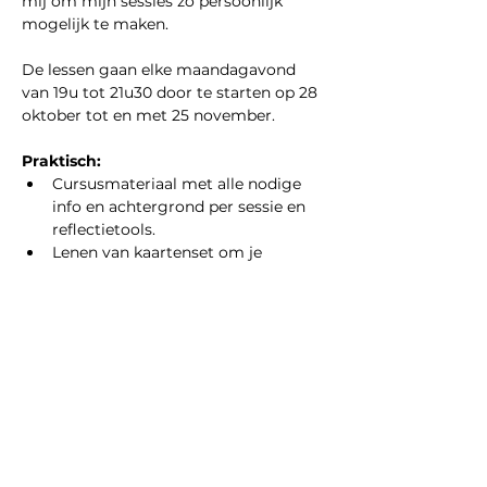
mij om mijn sessies zo persoonlijk 
mogelijk te maken.
De lessen gaan elke maandagavond 
van 19u tot 21u30 door te starten op 28 
oktober tot en met 25 november.
Praktisch:
Cursusmateriaal met alle nodige 
info en achtergrond per sessie en 
reflectietools.
Lenen van kaartenset om je 
geboorteplan vorm te geven
Meer weergeven
Deel dit evenement