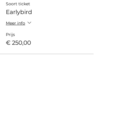
Soort ticket
Earlybird
Meer info
Prijs
€ 250,00
Verkoop geëindigd op
Soort ticket
Regular
Meer info
Prijs
€ 275,00