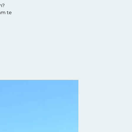
n?
am te