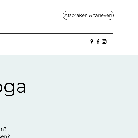
Afspraken & tarieven
oga
en?
sen?