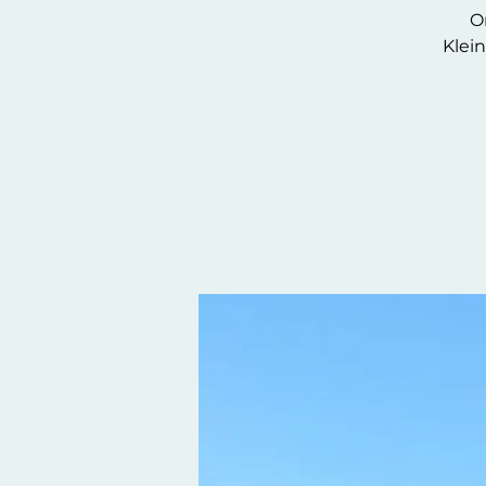
O
Klei