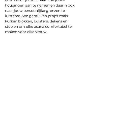
is om voor jouw lichaam de juiste 
houdingen aan te nemen en daarin ook 
naar jouw persoonlijke grenzen te 
luisteren. We gebruiken props zoals 
kurken blokken, bolsters, dekens en 
stoelen om elke asana comfortabel te 
maken voor elke vrouw.
Meer weergeven
Deel dit evenement
Multidisciplinaire praktijk