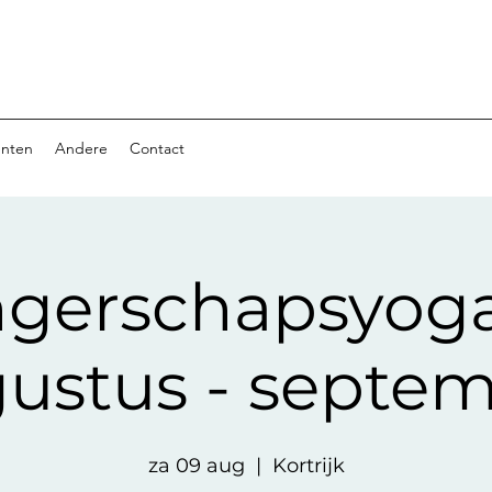
nten
Andere
Contact
gerschapsyoga j
ustus - septe
za 09 aug
  |  
Kortrijk