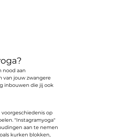
yoga?
am nood aan 
n van jouw zwangere 
 inbouwen die jij ook 
 voorgeschiedenis op 
oelen. "Instagramyoga" 
 houdingen aan te nemen 
oals kurken blokken, 