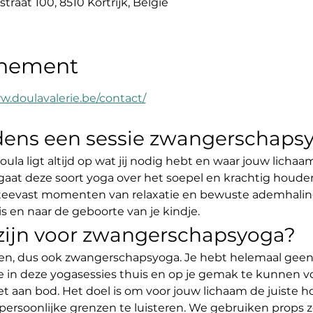
straat 100, 8510 Kortrijk, België
enement
w.doulavalerie.be/contact/
jdens een sessie zwangerschaps
oula ligt altijd op wat jij nodig hebt en waar jouw licha
aat deze soort yoga over het soepel en krachtig houde
steevast momenten van relaxatie en bewuste ademhaling
en naar de geboorte van je kindje.
 zijn voor zwangerschapsyoga?
en, dus ook zwangerschapsyoga. Je hebt helemaal geen
e in deze yogasessies thuis en op je gemak te kunnen v
et aan bod. Het doel is om voor jouw lichaam de juiste
persoonlijke grenzen te luisteren. We gebruiken props z