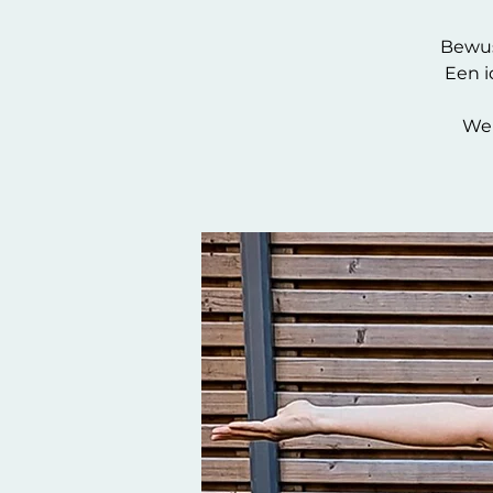
Bewus
Een i
We 