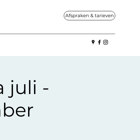
Afspraken & tarieven
uli -
mber