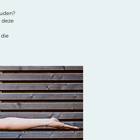
ouden?
n deze
 die