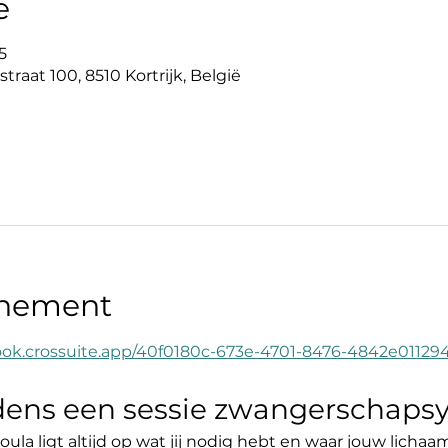
e
5
straat 100, 8510 Kortrijk, België
enement
ook.crossuite.app/40f0180c-673e-4701-8476-4842e01129
jdens een sessie zwangerschaps
oula ligt altijd op wat jij nodig hebt en waar jouw licha