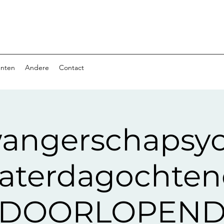
nten
Andere
Contact
angerschapsy
aterdagochte
DOORLOPEN