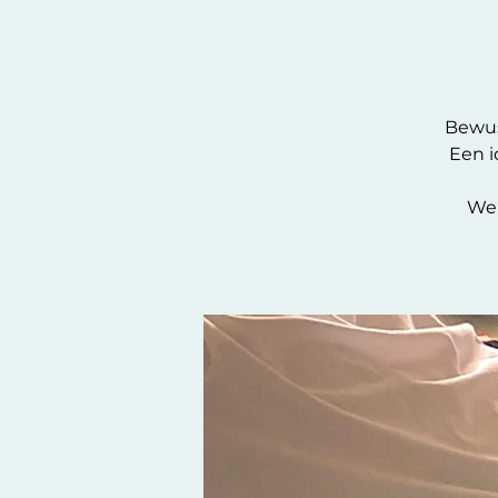
Bewus
Een i
We 