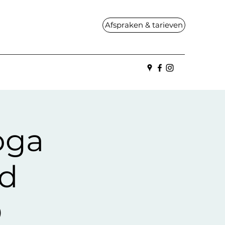
Afspraken & tarieven
oga
nd
D