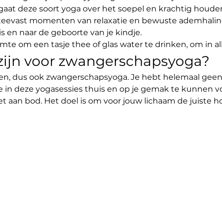
aat deze soort yoga over het soepel en krachtig houde
steevast momenten van relaxatie en bewuste ademhaling
en naar de geboorte van je kindje.
imte om een tasje thee of glas water te drinken, om in all
 zijn voor zwangerschapsyoga?
en, dus ook zwangerschapsyoga. Je hebt helemaal geen
e in deze yogasessies thuis en op je gemak te kunnen v
et aan bod. Het doel is om voor jouw lichaam de juiste