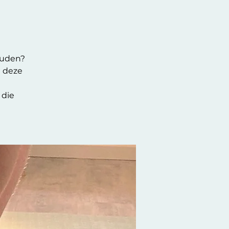
ouden?
n deze
 die