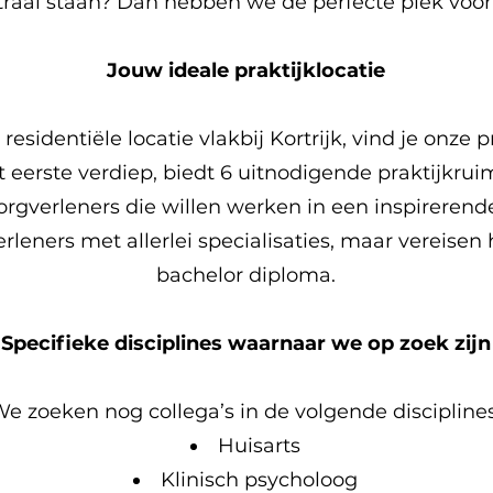
raal staan? Dan hebben we de perfecte plek voor 
Jouw ideale praktijklocatie
residentiële locatie vlakbij Kortrijk, vind je onze 
et eerste verdiep, biedt 6 uitnodigende praktijkrui
zorgverleners die willen werken in een inspireren
eners met allerlei specialisaties, maar vereisen 
bachelor diploma.
Specifieke disciplines waarnaar we op zoek zijn
e zoeken nog collega’s in de volgende disciplines
Huisarts
Klinisch psycholoog