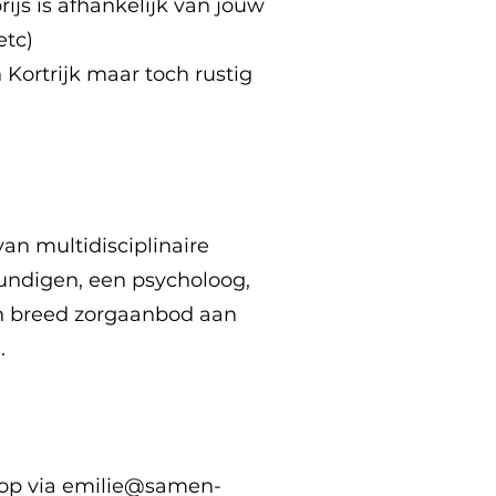
ijs is afhankelijk van jouw
etc)
 Kortrijk maar toch rustig
an multidisciplinaire
kundigen, een psycholoog,
n breed zorgaanbod aan
.
op via
emilie@samen-