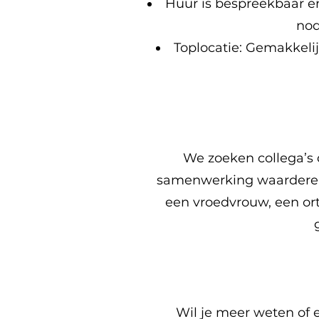
Huur is bespreekbaar en
nod
Toplocatie: Gemakkelij
We zoeken collega’s 
samenwerking waarderen. 
een vroedvrouw, een o
Wil je meer weten of