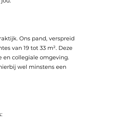
jou.
praktijk. Ons pand, verspreid
mtes van 19 tot 33 m². Deze
de en collegiale omgeving.
hierbij wel minstens een
: