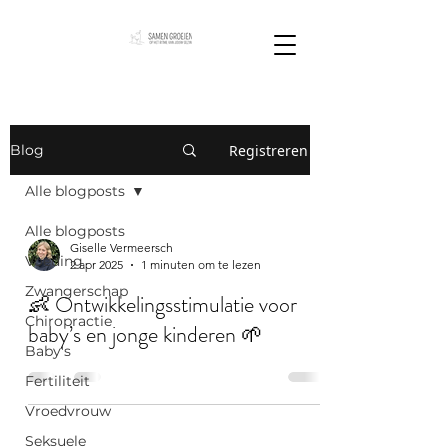
Registreren
Blog
Alle blogposts
Alle blogposts
Giselle Vermeersch
Voeding
2 apr 2025
1 minuten om te lezen
Zwangerschap
👶 Ontwikkelingsstimulatie voor
Chiropractie
baby’s en jonge kinderen 🌱
Baby's
Fertiliteit
Vroedvrouw
Seksuele