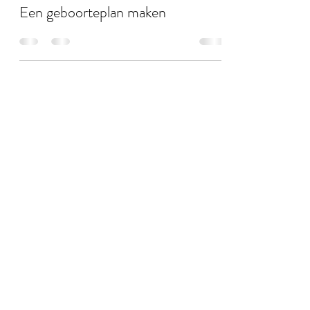
Laure Vansteenkiste
26 mrt 2024
2 minuten om te lezen
Een geboorteplan maken