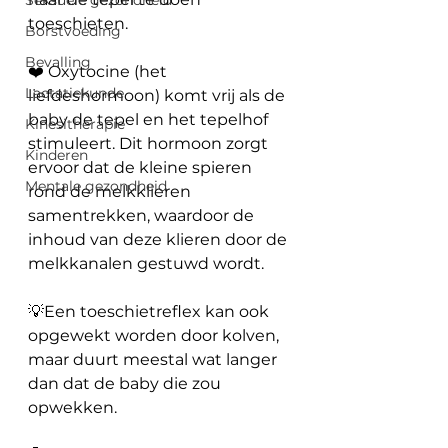
Seksuele gezondheid
toeschieten. 
Borstvoeding
Bevalling
❤️ Oxytocine (het 
Lactatiekunde
liefdeshormoon) komt vrij als de 
baby de tepel en het tepelhof 
Kinesitherapie
stimuleert. Dit hormoon zorgt 
Kinderen
ervoor dat de kleine spieren 
Mentale gezondheid
rond de melkklieren 
samentrekken, waardoor de 
inhoud van deze klieren door de 
melkkanalen gestuwd wordt. 
💡Een toeschietreflex kan ook 
opgewekt worden door kolven, 
maar duurt meestal wat langer 
dan dat de baby die zou 
opwekken. 