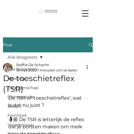
Post
Alle blogposts
Steffie De Schacht
Alle blogposts
16 mrt 2022
1 minuten om te lezen
De toeschietreflex
Voeding
(TSR)
Zwangerschap
Chiropractie
De TSR of ‘toeschietreflex’, wat 
is dat nu juist ?
Baby's
Fertiliteit
🤱🏼 De TSR is letterlijk de reflex 
Vroedvrouw
die je borsten maken om melk 
naar de tepel te doen 