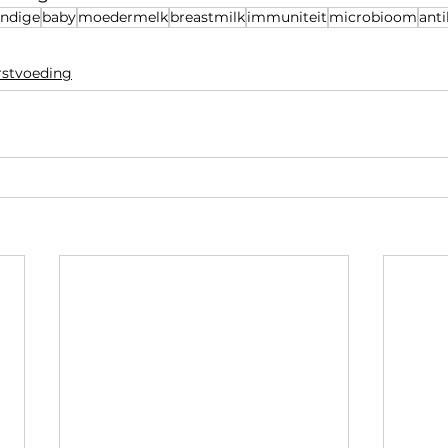
undige
baby
moedermelk
breastmilk
immuniteit
microbioom
anti
stvoeding