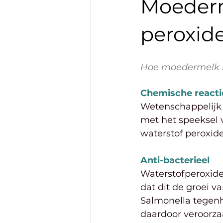
Moederm
Mentale gezondheid
peroxide
Hoe moedermelk in
Chemische reacti
Wetenschappelijk
met het speeksel v
waterstof peroxid
Anti-bacterieel
Waterstofperoxide
dat dit de groei 
Salmonella tegenh
daardoor veroorza