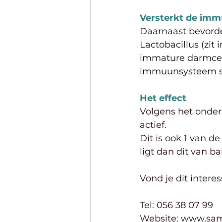
Versterkt de imm
Daarnaast bevorde
Lactobacillus (zit
immature darmcel
immuunsysteem st
Het effect
Volgens het onderz
actief.
Dit is ook 1 van 
ligt dan dit van b
Vond je dit intere
Tel: 056 38 07 99
Website: www.sam