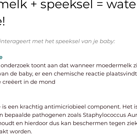
elk + speeksel = wate
!
terageert met het speeksel van je baby:
e
 onderzoek toont aan dat wanneer moedermelk z
an de baby, er een chemische reactie plaatsvindt
e creëert in de mond
 is een krachtig antimicriobieel component. Het 
van bepaalde pathogenen zoals Staphylococcus Au
oudt en hierdoor dus kan beschermen tegen ziek
akt worden.