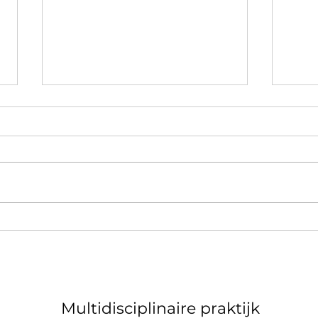
De chiropractor is duur en
Baby
weinig terugbetaald?
houd
Multidisciplinaire praktijk