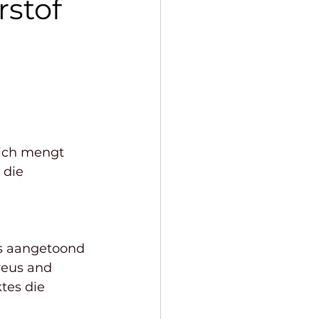
rstof
ich mengt 
 die 
is aangetoond 
reus and 
tes die 