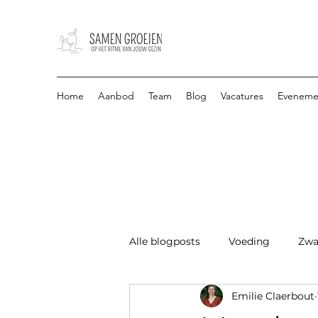
Home
Aanbod
Team
Blog
Vacatures
Eveneme
Alle blogposts
Voeding
Zwa
Emilie Claerbout
Seksuele gezondheid
Bors