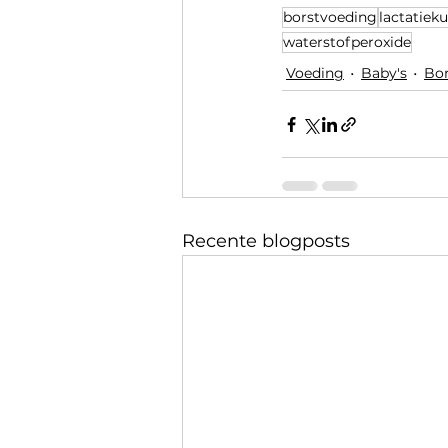
borstvoeding
lactatiek
waterstofperoxide
Voeding
Baby's
Bor
Recente blogposts