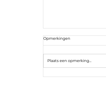
Opmerkingen
Plaats een opmerking...
Borstvoeding en de
Ramadan: 5 verrassende
inzichten uit de
wetenschap en traditie