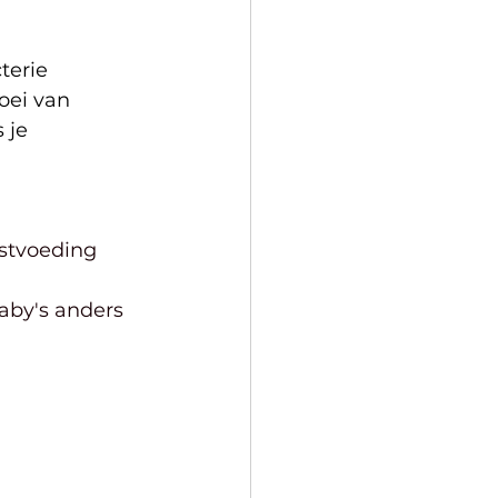
terie 
oei van 
 je 
rstvoeding 
aby's anders 