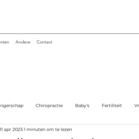
nten
Andere
Contact
ngerschap
Chiropractie
Baby's
Fertiliteit
V
11 apr 2023
1 minuten om te lezen
tvoeding
Bevalling
Lactatiekunde
Kinesitherapie